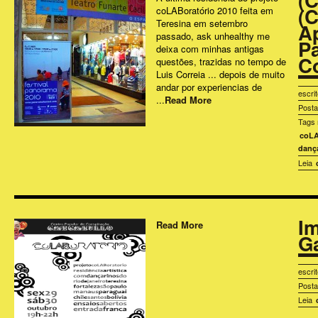
(
coLABoratório 2010 feita em
Teresina em setembro
A
passado, ask unhealthy me
P
deixa com minhas antigas
C
questões, trazidas no tempo de
Luis Correia ... depois de muito
andar por experiencias de
escri
...
Read More
Post
Tags 
coLA
danç
Leia
I
Read More
Ga
escri
Post
Leia