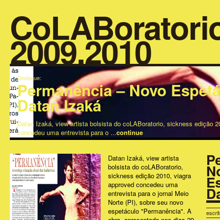
CoLABoratori
2009.2010
Destaque:
Permanência – Novo Espetá
Datan Izaká
Datan Izaká, view artista bolsista do coLABoratorio, sickness edição 2
concedeu uma entrevista para o ...
continue
P
Datan Izaká, view artista
N
bolsista do coLABoratorio,
sickness edição 2010, viagra
E
approved concedeu uma
Da
entrevista para o jornal Meio
Norte (PI), sobre seu novo
espetáculo "Permanência". A
escri
obra, apresentada nos dias 29