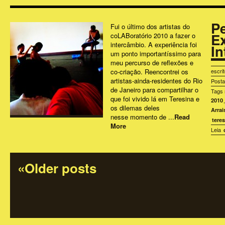
P
Fui o último dos artistas do
E
coLABoratório 2010 a fazer o
intercâmbio. A experiência foi
I
um ponto importantíssimo para
meu percurso de reflexões e
co-criação. Reencontrei os
escri
artistas-ainda-residentes do Rio
Post
de Janeiro para compartilhar o
Tags 
que foi vivido lá em Teresina e
2010
os dilemas deles
Arrai
nesse momento de ...
Read
tere
More
Leia
«Older posts