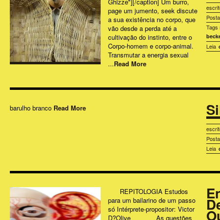
Ghizze"][/caption] Um burro,
escri
page um jumento, seek discute
Post
a sua existência no corpo, que
Tags 
vão desde a perda até a
cultivação do instinto, entre o
beck
Corpo-homem e corpo-animal.
Leia
Transmutar a energia sexual
...
Read More
Si
barulho branco
Read More
escri
Post
Leia
E
REPITOLOGIA Estudos
De
para um bailarino de um passo
só Intérprete-propositor: Victor
Ou
D?Olive As questões