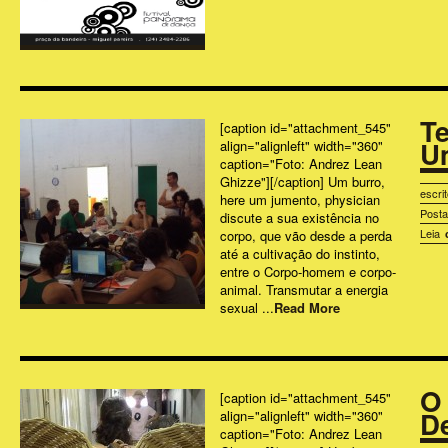
Te
[caption id="attachment_545"
U
align="alignleft" width="360"
caption="Foto: Andrez Lean
Ghizze"][/caption] Um burro,
escri
here um jumento, physician
Post
discute a sua existência no
Leia
corpo, que vão desde a perda
até a cultivação do instinto,
entre o Corpo-homem e corpo-
animal. Transmutar a energia
sexual ...
Read More
O
[caption id="attachment_545"
D
align="alignleft" width="360"
caption="Foto: Andrez Lean