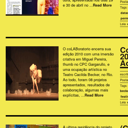
Post
e 30 de abril no ...
Read More
Tags 
data
perm
Leia
C
O coLABoratorio encerra sua
2
edição 2010 com uma imersão
criativa em Miguel Pereira,
A
thumb no CPC Gargarullo, e
uma ocupação artística no
Teatro Cacilda Becker, no Rio.
escri
Ao todo, foram 08 projetos
Post
apresentados, resultados de
Tags 
colaboração, algumas mais
beck
explícitas, ...
Read More
fest
Leia
(c
A ultima residência do projeto