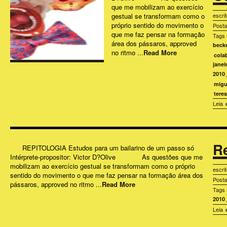
que me mobilizam ao exercício
gestual se transformam como o
escri
próprio sentido do movimento o
Post
que me faz pensar na formação
Tags 
área dos pássaros, approved
beck
no ritmo ...
Read More
cola
janei
2010
migu
tere
Leia
Re
REPITOLOGIA Estudos para um bailarino de um passo só
Intérprete-propositor: Victor D?Olive As questões que me
mobilizam ao exercício gestual se transformam como o próprio
escri
sentido do movimento o que me faz pensar na formação área dos
Post
pássaros, approved no ritmo ...
Read More
Tags 
2010
Leia